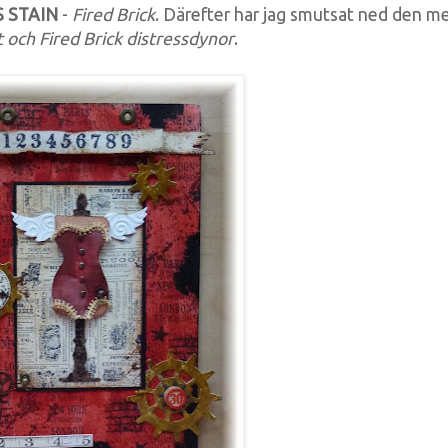
 STAIN
-
Fired Brick
. Därefter har jag smutsat ned den m
 och Fired Brick distressdynor
.