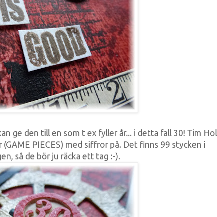
 ge den till en som t ex fyller år... i detta fall 30! Tim Ho
 (GAME PIECES) med siffror på. Det finns 99 stycken i
n, så de bör ju räcka ett tag :-).