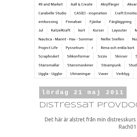
49 and Market
Aall & Create
Akrylfärger
Akvar
Carabelle Studio
CAS(E) - inspiration
Craft Emoti
embossing
Finnabair
Fjärilar
Färgläggning
Jul
KatzelKraft
kort
Kurser
Layouter
M
Nautica - Marint - Hav - Sommar
Nellie Snellen
Nu
Project Life
Pysselrum
r
Rena och enkla kort
Scrapbruket
Silikonformar
Sizzix
Skisser
Stansmallar
Stansmaskiner
Steampunk
Stud
Uggla - Ugglor
Utmaningar
Vaxer
Verktyg
lördag 21 maj 2011
Distressat provd
Det här är alstret från min distresskurs
Rach011