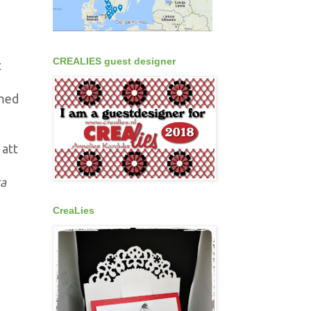
CREALIES guest designer
t
 med
 att
ta
CreaLies