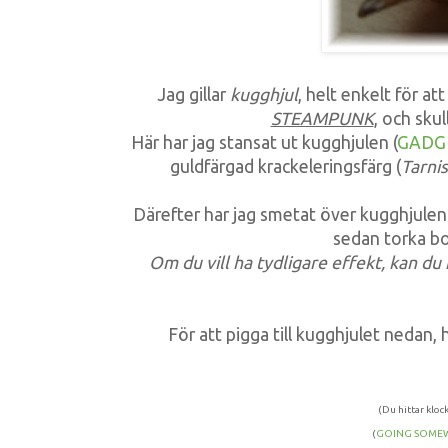
Jag gillar
kugghjul
, helt enkelt för at
STEAMPUNK
, och sku
Här har jag stansat ut kugghjulen (
GADG
guldfärgad krackeleringsfärg (
Tarni
Därefter har jag smetat över kugghjule
sedan torka b
Om du vill ha tydligare effekt, kan du
För att pigga till kugghjulet nedan,
(Du hittar kloc
(
GOING SOME