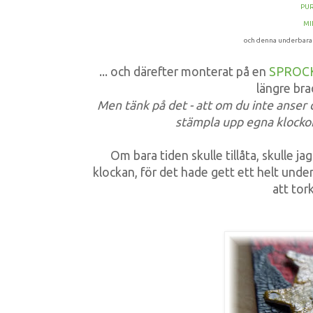
PU
MI
och denna underbara k
... och därefter monterat på en
SPROC
längre br
Men tänk på det - att om du inte anser d
stämpla upp egna klocko
Om bara tiden skulle tillåta, skulle ja
klockan, för det hade gett ett helt und
att tor