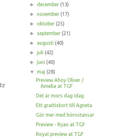
december
(13)
►
november
(17)
►
oktober
(25)
►
september
(21)
►
augusti
(40)
►
juli
(42)
►
juni
(40)
►
maj
(28)
▼
Preview Ahoy Oliver /
ltz
Amelia at TGF
Det är mors dag idag
Ett grattiskort till Agneta
Gör mer med hörnstansar
Preview - Ryan at TGF
Royal preview at TGF