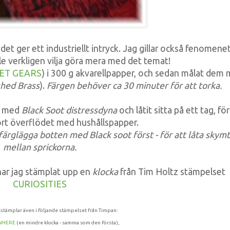
t det ger ett industriellt intryck. Jag gillar också fenomene
lle verkligen vilja göra mera med det temat!
ET GEARS
) i 300 g akvarellpapper, och sedan målat dem
shed Brass
).
Färgen behöver ca 30 minuter för att torka.
n med
Black Soot distressdyna
och låtit sitta på ett tag, för
ort överflödet med hushållspapper.
 färglägga botten med Black soot först - för att låta skym
mellan sprickorna.
 har jag stämplat upp en
klocka
från Tim Holtz stämpelset
CURIOSITIES
kstämplar även i följande stämpelset från Timpan:
WHERE
(en mindre klocka - samma som den första),