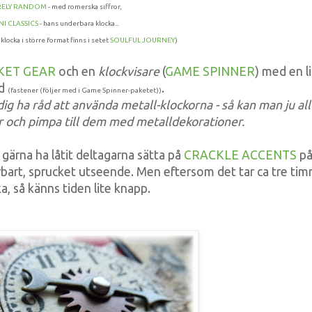
RELY RANDOM
- med romerska siffror,
NI CLASSICS
- hans underbara klocka...
locka i större format finns i setet
SOULFUL JOURNEY
)
KET GEAR
och en
klockvisare
(
GAME SPINNER
) med en l
ad
.
(fastener (följer med i Game Spinner-paketet))
ig ha råd att använda metall-klockorna - så kan man ju all
r och pimpa till dem med metalldekorationer.
g gärna ha låtit deltagarna sätta på
CRACKLE ACCENTS
p
erbart, sprucket utseende. Men eftersom det tar ca tre ti
ka, så känns tiden lite knapp.