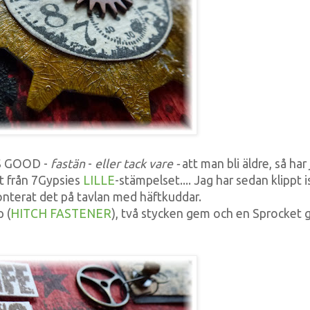
IS GOOD -
fastän
-
eller tack vare -
att man bli äldre, så har
et från 7Gypsies
LILLE
-stämpelset.... Jag har sedan klippt i
nterat det på tavlan med häftkuddar.
 (
HITCH FASTENER
), två stycken gem och en Sprocket g