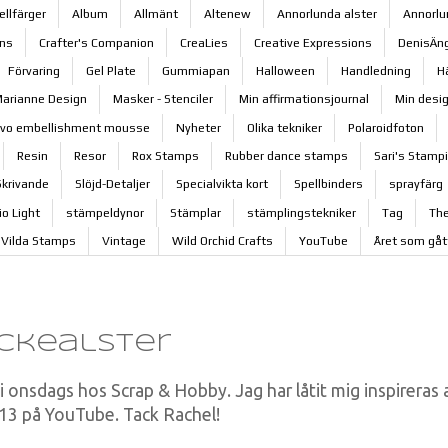
ellfärger
Album
Allmänt
Altenew
Annorlunda alster
Annorlu
ons
Crafter's Companion
CreaLies
Creative Expressions
DenisÄng
Förvaring
Gel Plate
Gummiapan
Halloween
Handledning
H
arianne Design
Masker - Stenciler
Min affirmationsjournal
Min desi
vo embellishment mousse
Nyheter
Olika tekniker
Polaroidfoton
Resin
Resor
Rox Stamps
Rubber dance stamps
Sari's Stamp
Skrivande
Slöjd-Detaljer
Specialvikta kort
Spellbinders
sprayfärg
io Light
stämpeldynor
Stämplar
stämplingstekniker
Tag
The
Vilda Stamps
Vintage
Wild Orchid Crafts
YouTube
Året som gåt
ockealster
 i onsdags hos Scrap & Hobby. Jag har låtit mig inspireras 
3 på YouTube. Tack Rachel!