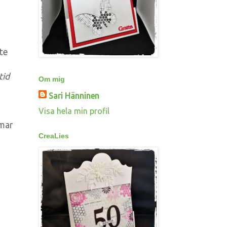
ite
tid
Om mig
Sari Hänninen
Visa hela min profil
å
mmar
CreaLies