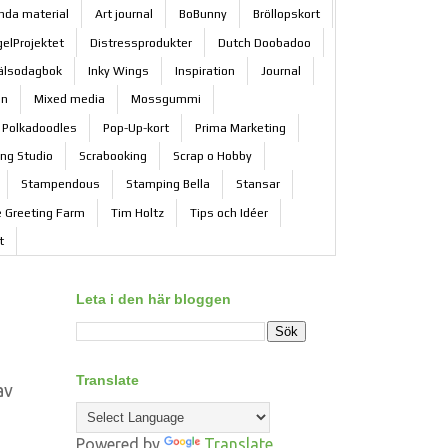
nda material
Art journal
BoBunny
Bröllopskort
elProjektet
Distressprodukter
Dutch Doobadoo
älsodagbok
Inky Wings
Inspiration
Journal
gn
Mixed media
Mossgummi
Polkadoodles
Pop-Up-kort
Prima Marketing
ing Studio
Scrabooking
Scrap o Hobby
Stampendous
Stamping Bella
Stansar
 Greeting Farm
Tim Holtz
Tips och Idéer
t
Leta i den här bloggen
Translate
av
Powered by
Translate