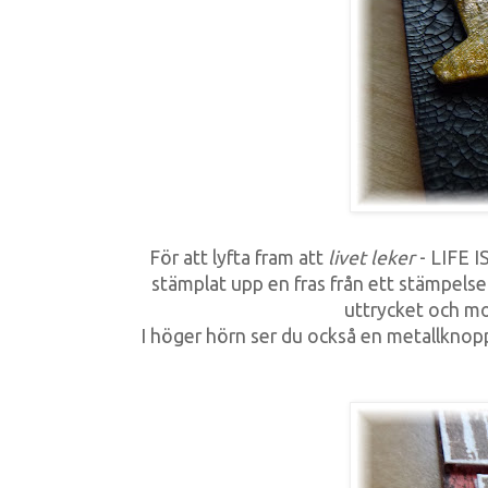
För att lyfta fram att
livet leker
- LIFE 
stämplat upp en fras från ett stämpels
uttrycket och mo
I höger hörn ser du också en metallknopp