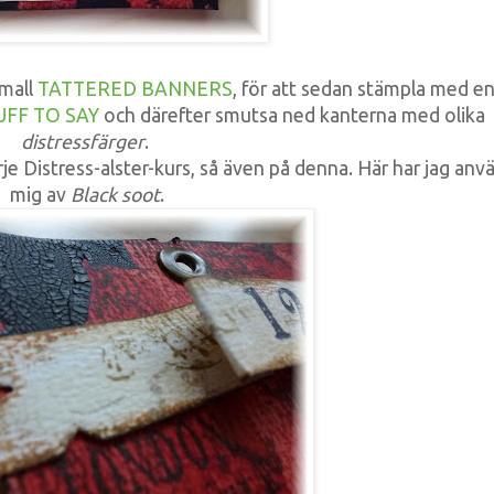
small
TATTERED BANNERS
, för att sedan stämpla med e
UFF TO SAY
och därefter smutsa ned kanterna med olika
distressfärger
.
rje Distress-alster-kurs, så även på denna. Här har jag anv
mig av
Black soot
.